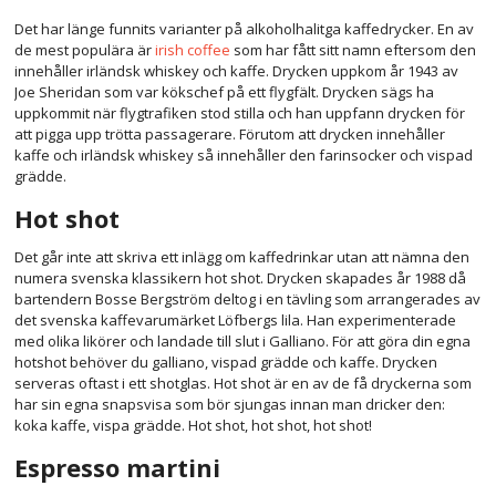
Det har länge funnits varianter på alkoholhalitga kaffedrycker. En av
de mest populära är
irish coffee
som har fått sitt namn eftersom den
innehåller irländsk whiskey och kaffe. Drycken uppkom år 1943 av
Joe Sheridan som var kökschef på ett flygfält. Drycken sägs ha
uppkommit när flygtrafiken stod stilla och han uppfann drycken för
att pigga upp trötta passagerare. Förutom att drycken innehåller
kaffe och irländsk whiskey så innehåller den farinsocker och vispad
grädde.
Hot shot
Det går inte att skriva ett inlägg om kaffedrinkar utan att nämna den
numera svenska klassikern hot shot. Drycken skapades år 1988 då
bartendern Bosse Bergström deltog i en tävling som arrangerades av
det svenska kaffevarumärket Löfbergs lila. Han experimenterade
med olika likörer och landade till slut i Galliano. För att göra din egna
hotshot behöver du galliano, vispad grädde och kaffe. Drycken
serveras oftast i ett shotglas. Hot shot är en av de få dryckerna som
har sin egna snapsvisa som bör sjungas innan man dricker den:
koka kaffe, vispa grädde. Hot shot, hot shot, hot shot!
Espresso martini