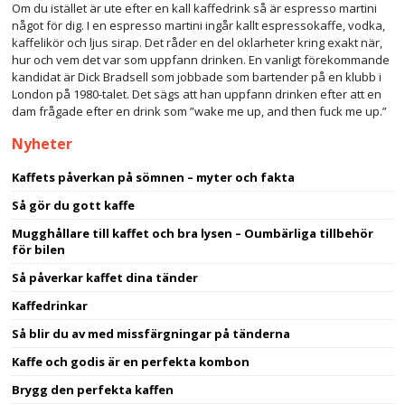
Om du istället är ute efter en kall kaffedrink så är espresso martini
något för dig. I en espresso martini ingår kallt espressokaffe, vodka,
kaffelikör och ljus sirap. Det råder en del oklarheter kring exakt när,
hur och vem det var som uppfann drinken. En vanligt förekommande
kandidat är Dick Bradsell som jobbade som bartender på en klubb i
London på 1980-talet. Det sägs att han uppfann drinken efter att en
dam frågade efter en drink som ”wake me up, and then fuck me up.”
Nyheter
Kaffets påverkan på sömnen – myter och fakta
Så gör du gott kaffe
Mugghållare till kaffet och bra lysen – Oumbärliga tillbehör
för bilen
Så påverkar kaffet dina tänder
Kaffedrinkar
Så blir du av med missfärgningar på tänderna
Kaffe och godis är en perfekta kombon
Brygg den perfekta kaffen