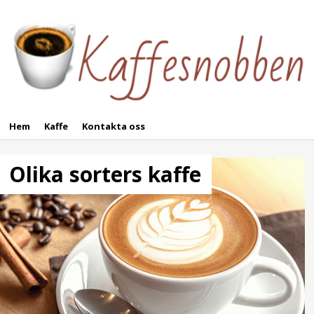
Hem
Kaffe
Kontakta oss
Olika sorters kaffe
Det finns många olika
sorters kaffe att välja
mellan och beroende...